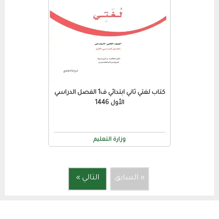
كتاب لغتي ثاني ابتدائي ف1 الفصل الدراسي
الأول 1446
وزارة التعليم
« السابق
التالي »