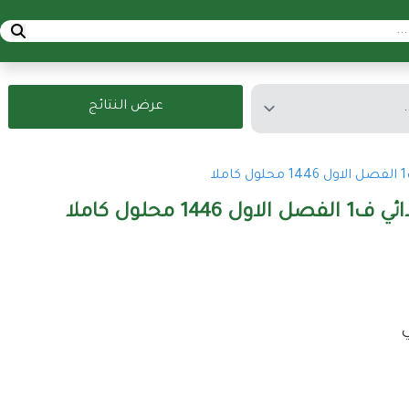
عرض النتائج
حلول كاملا